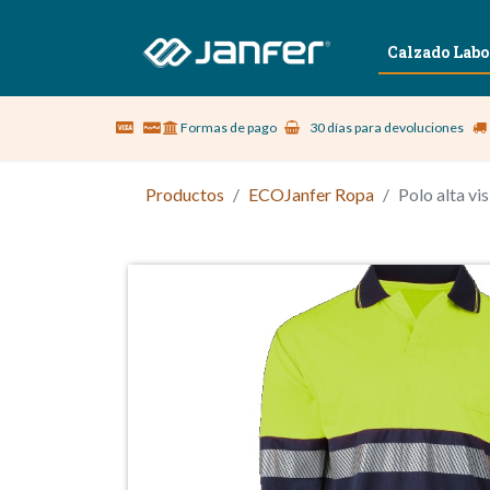
Sobre nosotros
Vestuario Laboral
Calzado Labo
Formas de pago
30 días para devoluciones
Productos
ECOJanfer Ropa
Polo alta v