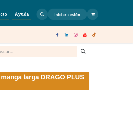
cto
Ayuda
Iniciar sesión
dad manga larga DRAGO PLUS