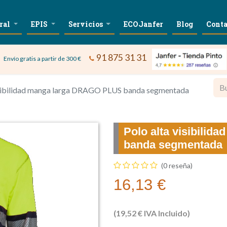
ral
EPIS
Servicios
ECOJanfer
Blog
Conta
91 875 31 31
Envío gratis a partir de 300 €
isibilidad manga larga DRAGO PLUS banda segmentada
Polo alta visibili
banda segmentada
(0 reseña)
16,13
€
(
19,52
€
IVA Incluido)