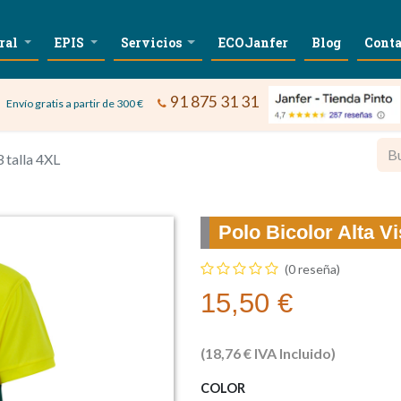
ral
EPIS
Servicios
ECOJanfer
Blog
Conta
91 875 31 31
Envío gratis a partir de 300 €
3 talla 4XL
Polo Bicolor Alta Vi
(0 reseña)
15,50
€
(
18,76
€
IVA Incluido)
COLOR