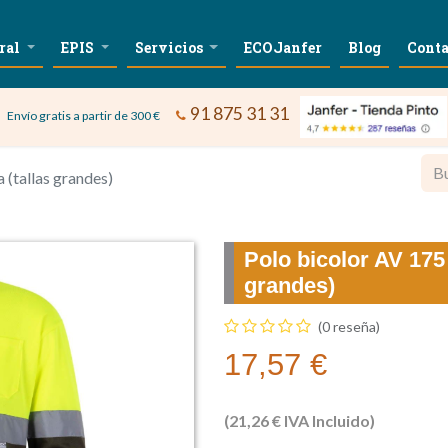
ral
EPIS
Servicios
ECOJanfer
Blog
Conta
91 875 31 31
Envío gratis a partir de 300 €
 (tallas grandes)
Polo bicolor AV 175
grandes)
(0 reseña)
17,57
€
(
21,26
€
IVA Incluido)