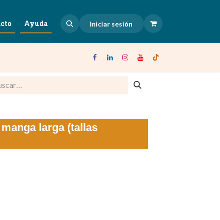
cto
Ayuda
Iniciar sesión
 manga larga (tallas