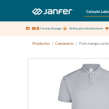
Sobre nosotros
Vestuario Laboral
Calzado Labo
Formas de pago
30 días para devoluciones
Productos
Camareros
Polo manga cor