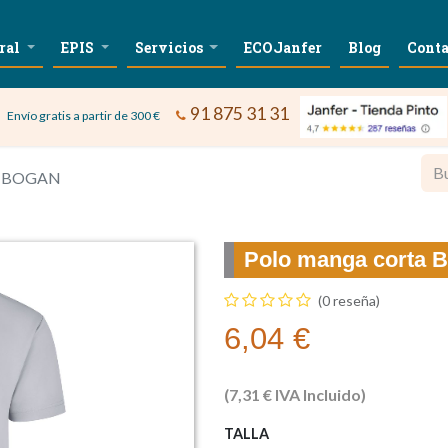
ral
EPIS
Servicios
ECOJanfer
Blog
Conta
91 875 31 31
Envío gratis a partir de 300 €
ta BOGAN
Polo manga corta
(0 reseña)
6,04
€
(
7,31
€
IVA Incluido)
TALLA