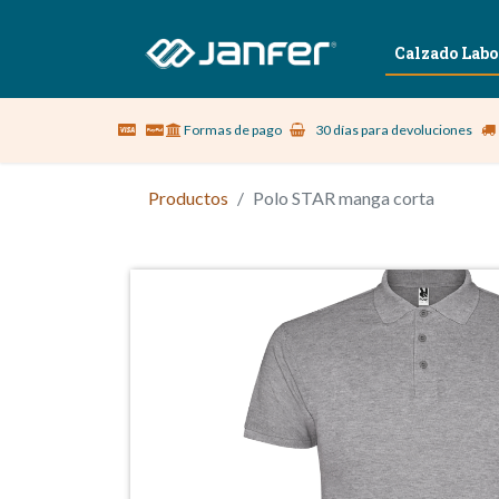
Sobre nosotros
Vestuario Laboral
Calzado Labo
Formas de pago
30 días para devoluciones
Productos
Polo STAR manga corta