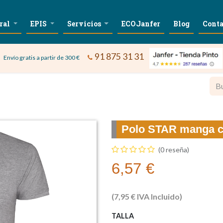
ral
EPIS
Servicios
ECOJanfer
Blog
Conta
91 875 31 31
Envío gratis a partir de 300 €
Polo STAR manga c
(0 reseña)
6,57
€
(
7,95
€
IVA Incluido)
TALLA