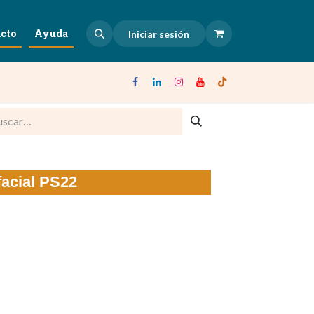
cto
Ayuda
Iniciar sesión
facial PS22