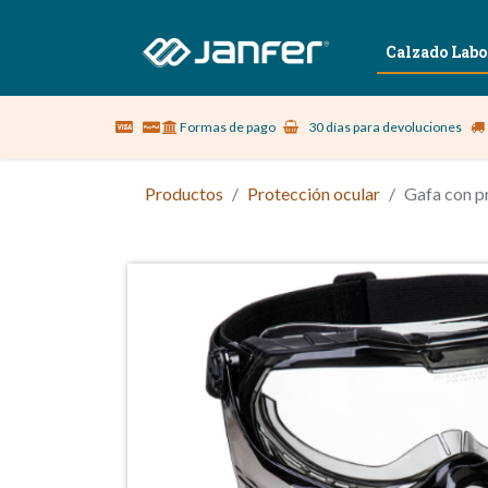
Sobre nosotros
Vestuario Laboral
Calzado Labo
Formas de pago
30 días para devoluciones
Productos
Protección ocular
Gafa con p