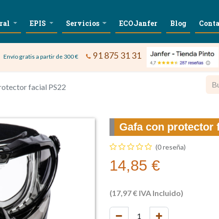
ral
EPIS
Servicios
ECOJanfer
Blog
Conta
91 875 31 31
Envío gratis a partir de 300 €
rotector facial PS22
Gafa con protector 
(0 reseña)
14,85
€
(
17,97
€
IVA Incluido)