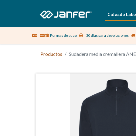
Sobre nosotros
Vestuario Laboral
Calzado Labo
Formas de pago
30 días para devoluciones
Productos
Sudadera media cremallera AN