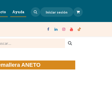
cto
Ayuda
Iniciar sesión
emallera ANETO