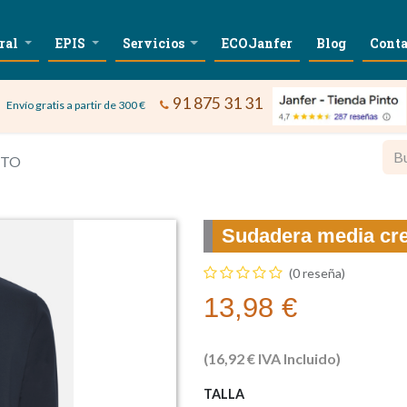
ral
EPIS
Servicios
ECOJanfer
Blog
Conta
91 875 31 31
Envío gratis a partir de 300 €
ETO
Sudadera media cr
(0 reseña)
13,98
€
(
16,92
€
IVA Incluido)
TALLA