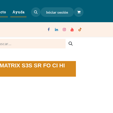
cto
Ayuda
Iniciar sesión
o MATRIX S3S SR FO CI HI