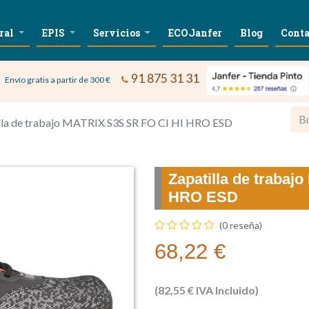
ral
EPIS
Servicios
ECOJanfer
Blog
Conta
91 875 31 31
Envío gratis a partir de 300 €
lla de trabajo MATRIX S3S SR FO CI HI HRO ESD
Zapatilla de trabaj
HRO ESD
(0 reseña)
68,22
€
(
82,55
€
IVA Incluido)