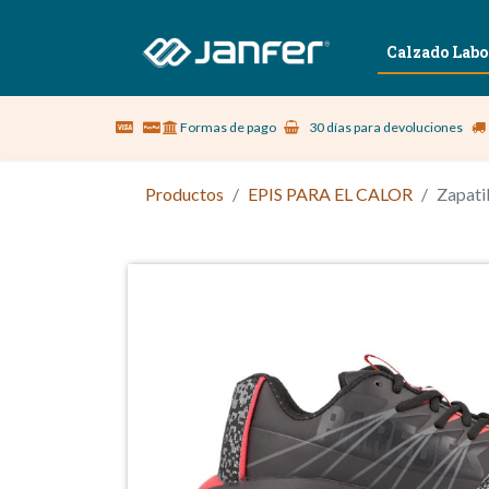
Sobre nosotros
Vestuario Laboral
Calzado Labo
Formas de pago
30 días para devoluciones
Productos
EPIS PARA EL CALOR
Zapati