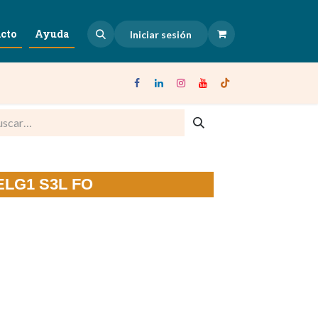
cto
Ayuda
Iniciar sesión
 ELG1 S3L FO