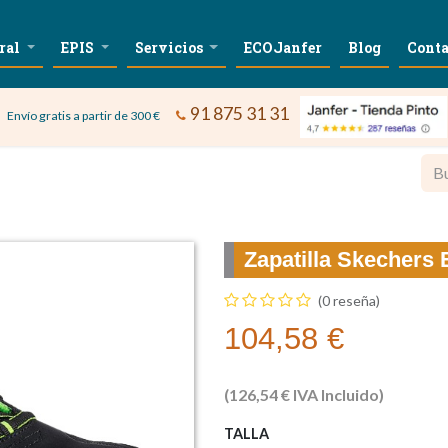
ral
EPIS
Servicios
ECOJanfer
Blog
Conta
91 875 31 31
Envío gratis a partir de 300 €
Zapatilla Skechers
(0 reseña)
104,58
€
(
126,54
€
IVA Incluido)
TALLA