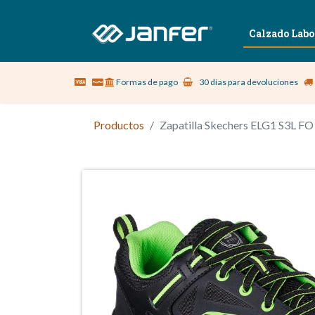
Sobre nosotros
Vestuario Laboral
Calzado Labo
Formas de pago
30 días para devoluciones
Productos
Zapatilla Skechers ELG1 S3L FO