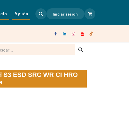
cto
Ayuda
Iniciar sesión
ad S3 ESD SRC WR CI HRO
a