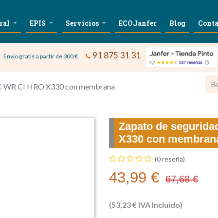
ral
EPIS
Servicios
ECOJanfer
Blog
Conta
91 875 31 31
Envío gratis a partir de 300 €
RC WR CI HRO X330 con membrana
Zapato de segurid
X330 con membran
(0 reseña)
43,99
€
67,68
€
(
53,23
€
IVA Incluido)