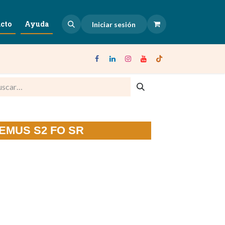
cto
Ayuda
Iniciar sesión
 REMUS S2 FO SR