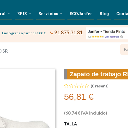
ral
EPIS
Servicios
ECOJanfer
Blog
Conta
91 875 31 31
Envío gratis a partir de 300 €
O SR
Zapato de trabajo
(0 reseña)
56,81
€
(
68,74
€
IVA Incluido)
TALLA