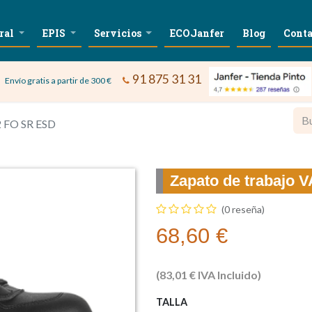
ral
EPIS
Servicios
ECOJanfer
Blog
Conta
91 875 31 31
Envío gratis a partir de 300 €
2 FO SR ESD
Zapato de trabajo
(0 reseña)
68,60
€
(
83,01
€
IVA Incluido)
TALLA