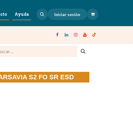
cto
Ayuda
Iniciar sesión
 VARSAVIA S2 FO SR ESD