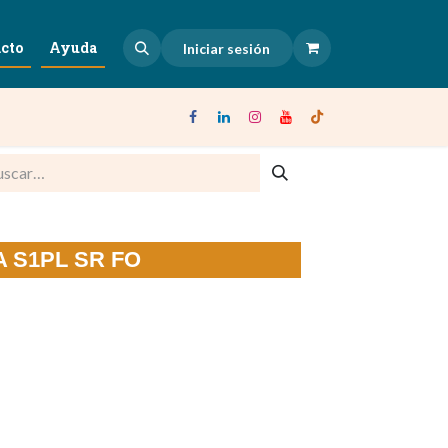
cto
Ayuda
Iniciar sesión
TA S1PL SR FO