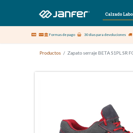
Sobre nosotros
Vestuario Laboral
Calzado Labo
Formas de pago
30 días para devoluciones
Productos
Zapato serraje BETA S1PL SR F