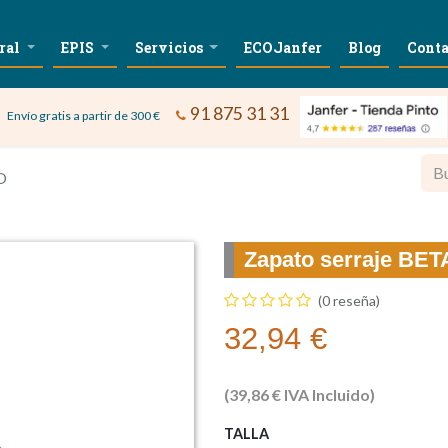
ral
EPIS
Servicios
ECOJanfer
Blog
Conta
91 875 31 31
Envío gratis a partir de 300 €
O
Zapato serraje BE
(0 reseña)
32,94
€
(
39,86
€
IVA Incluido)
TALLA