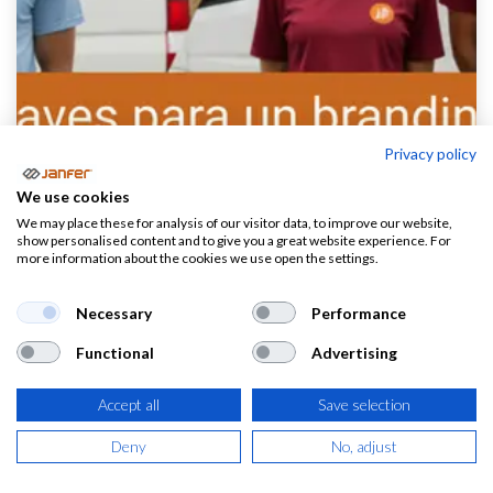
Privacy policy
We use cookies
We may place these for analysis of our visitor data, to improve our website,
show personalised content and to give you a great website experience. For
more information about the cookies we use open the settings.
Necessary
Performance
En el competitivo panorama empresarial actual el
Functional
Advertising
vestuario laboral, a menudo percibido como un simple
Accept all
Save selection
requisito funcional, se ha transformado en una de las
herramientas de marketing más dinámicas y rentables.
Deny
No, adjust
La personalización de la ropa de trabajo convierte