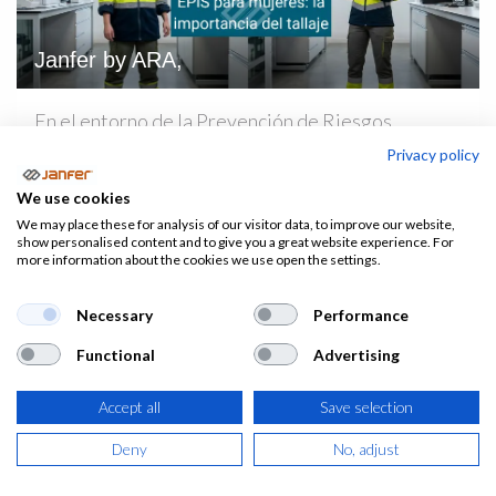
Janfer by ARA,
En el entorno de la Prevención de Riesgos
Laborales (PRL), la selección de un Equipo de
Privacy policy
Protección Individual (EPI) solo es eficaz si se
We use cookies
ajusta correctamente al usuario. Sin embargo,
We may place these for analysis of our visitor data, to improve our website,
históricamente, e...
show personalised content and to give you a great website experience. For
more information about the cookies we use open the settings.
Calzado de seguridad
EPI
Filosofía empresaria
Normativa
Riesgos Laborales
Ropa de trabajo
Salud
Seguridad Laboral
Necessary
Performance
27 may. 2026
0
818
Functional
Advertising
Accept all
Save selection
Deny
No, adjust