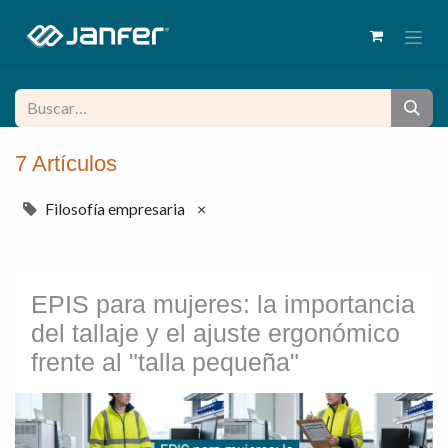
7 Artículos
Filosofía empresaria
×
EPIS para mujeres: la importancia
del tallaje y el ajuste ergonómico
frente al "talla pequeña"