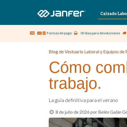
Sobre nosotros
Vestuario Laboral
Calzado Labo
Formas de pago
30 días para devoluciones
Blog de Vestuario Laboral y Equipos de P
Cómo comba
trabajo.
La guía definitiva para el verano
8 de julio de 2026
por
Belén Galán 