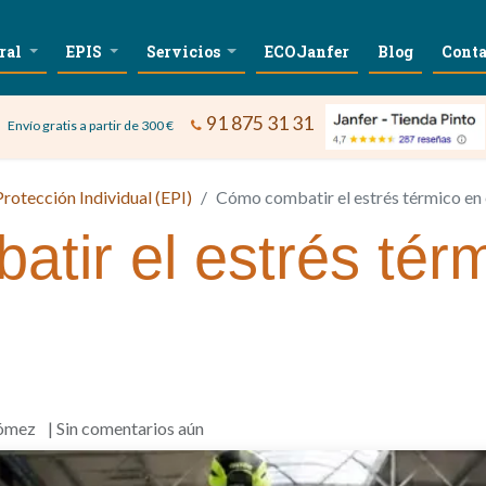
ral
EPIS
Servicios
ECOJanfer
Blog
Conta
91 875 31 31
Envío gratis a partir de 300 €
rotección Individual (EPI)
Cómo combatir el estrés térmico en e
tir el estrés térm
Gómez
| Sin comentarios aún