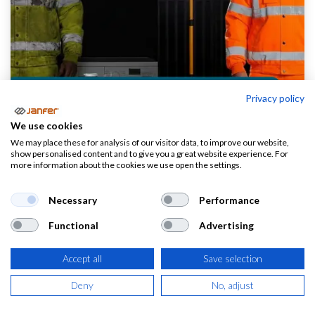
Privacy policy
We use cookies
We may place these for analysis of our visitor data, to improve our website,
show personalised content and to give you a great website experience. For
more information about the cookies we use open the settings.
Necessary
Performance
La Ropa de Alta Visibilidad es la
Functional
Advertising
Primera Línea de Defensa: ¿La
Accept all
Save selection
estás saboteando?
Deny
No, adjust
En entornos de trabajo con tráfico, maquinaria en