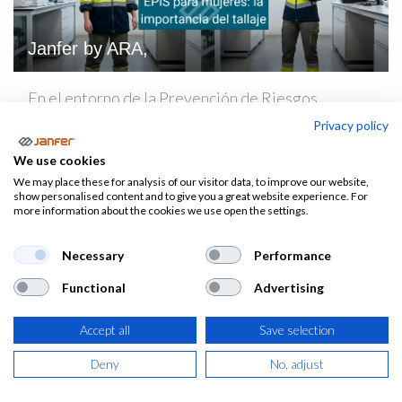
Janfer by ARA,
En el entorno de la Prevención de Riesgos
Laborales (PRL), la selección de un Equipo de
Privacy policy
Protección Individual (EPI) solo es eficaz si se
We use cookies
ajusta correctamente al usuario. Sin embargo,
We may place these for analysis of our visitor data, to improve our website,
históricamente, e...
show personalised content and to give you a great website experience. For
more information about the cookies we use open the settings.
Calzado de seguridad
EPI
Filosofía empresaria
Normativa
Riesgos Laborales
Ropa de trabajo
Salud
Seguridad Laboral
Necessary
Performance
27 may. 2026
0
819
Functional
Advertising
Accept all
Save selection
Deny
No, adjust