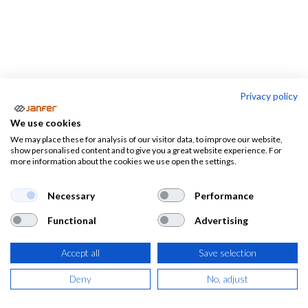
Privacy policy
EPI's
We use cookies
We may place these for analysis of our visitor data, to improve our website,
Guantes
Protección
Protección
show personalised content and to give you a great website experience. For
de
de la
more information about the cookies we use open the settings.
ocular
seguridad
cabeza
Necessary
Performance
Functional
Advertising
Equipos de Protección Individual,
EPI
Accept all
Save selection
Aquí tienes todo en
equipos de protección individual, EPIs
,
Deny
No, adjust
todos ellos homologados según las normativas vigentes.