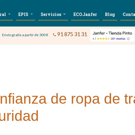
ral
EPIS
Servicios
ECOJanfer
Blog
Conta
91 875 31 31
Envío gratis a partir de 300 €
nfianza de ropa de t
uridad