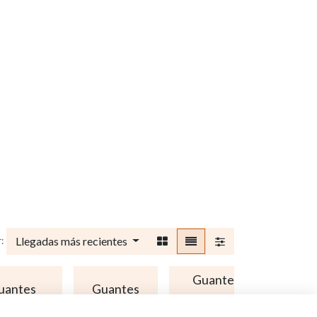
Llegadas más recientes
:
Guantes
uantes
Guantes
usos
Man
léctricos
térmicos
especiales