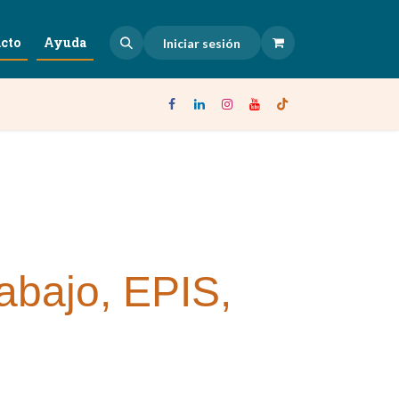
cto
Ayuda
Iniciar sesión
rabajo, EPIS,