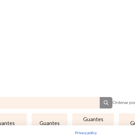
Ordenar por
Guantes
uantes
Guantes
G
uso
echables
químicos
die
Privacy policy
alimentario