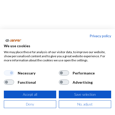
Privacy policy
Ropa industrial
We use cookies
We may place these for analysis of our visitor data, to improve our website,
show personalised content and to give you a great website experience. For
Pantalones
Camisetas
Polos
more information about the cookies we use open the settings.
Necessary
Performance
Ropa de trabajo para
Functional
Advertising
industria
Accept all
Save selection
Deny
No, adjust
Encuentra la
ropa de trabajo industrial
. Aquí encontrarás
vestuario laboral para hombre y para mujer,
ropa para