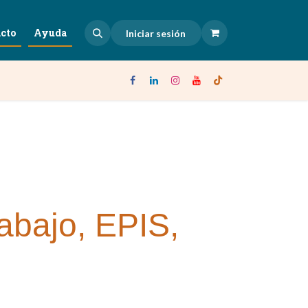
cto
Ayuda
Iniciar sesión
rabajo, EPIS,