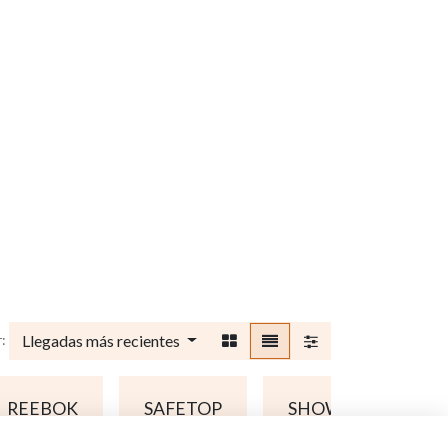
Llegadas más recientes
:
REEBOK
SAFETOP
SHOWA
VE