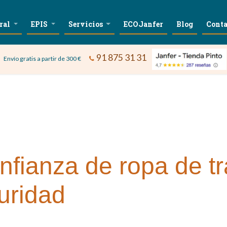
ral
EPIS
Servicios
ECOJanfer
Blog
Conta
91 875 31 31
Envío gratis a partir de 300 €
nfianza de ropa de t
uridad