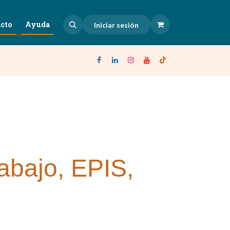
cto
Ayuda
Iniciar sesión
rabajo, EPIS,