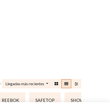
Llegadas más recientes
:
REEBOK
SAFETOP
SHOWA
VE