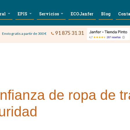
ral
EPIS
Servicios
ECOJanfer
Blog
Conta
91 875 31 31
Envío gratis a partir de 300 €
nfianza de ropa de t
uridad