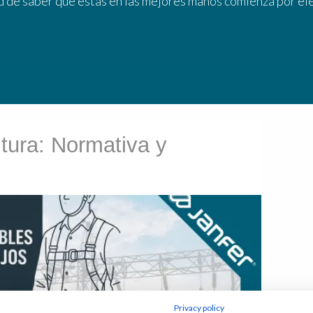
ad de saber que estás en las mejores manos comienza por el
ltura: Normativa y
Privacy policy