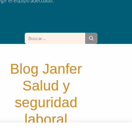
egir el equipo adecuado.
Blog Janfer
Salud y
seguridad
laboral