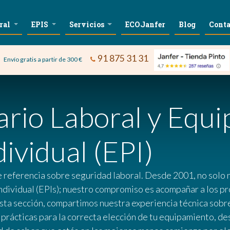
ral
EPIS
Servicios
ECOJanfer
Blog
Conta
91 875 31 31
Envío gratis a partir de 300 €
ario Laboral y Equi
ividual (EPI)
e referencia sobre seguridad laboral. Desde 2001, no solo 
ndividual (EPIs); nuestro compromiso es acompañar a los pr
esta sección, compartimos nuestra experiencia técnica sobre
s prácticas para la correcta elección de tu equipamiento, d