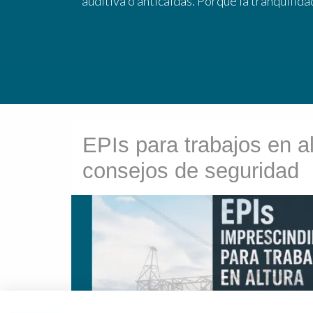
auditiva o anticaídas. Porque la tranquilid
EPIs para trabajos en a
consejos de seguridad